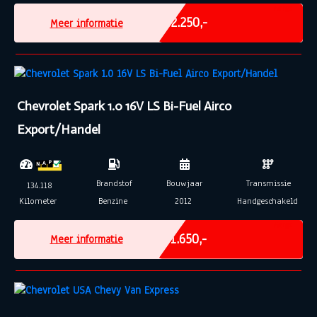
Marge
€ 2.250,-
Meer informatie
Chevrolet Spark 1.0 16V LS Bi-Fuel Airco
Export/Handel
Brandstof
Bouwjaar
Transmissie
134.118
Kilometer
Benzine
2012
Handgeschakeld
Marge
€ 1.650,-
Meer informatie