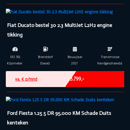
Fiat Ducato bestel 30 2.3 MultiJet L2H2 engine
tikking
192.351
Brandstof
Bouwjaar
Transmissie
Kilometer
Diesel
2017
Handgeschakeld
Marge
€ 3.799,-
va. €
p/mnd
Ford Fiesta 1.25 5 DR 95.000 KM Schade Duits
kenteken