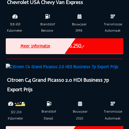
Chevrolet USA Chevy Van Express
318.653
Brandstof
Bouwjaar
Transmissie
Kilometer
Benzine
1998
Automaat
Excl. BTW
€ 6.250,-
Meer informatie
Citroen C4 Grand Picasso 2.0 HDI Business 7p
Export Prijs
Brandstof
Bouwjaar
Transmissie
322.210
Kilometer
Diesel
2010
Automaat
Marge