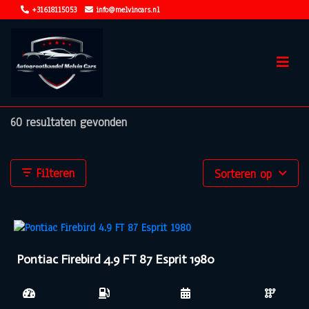
+31618115053
info@melvincars.nl
60 resultaten gevonden
Filteren
Sorteren op
Pontiac Firebird 4.9 FT 87 Esprit 1980