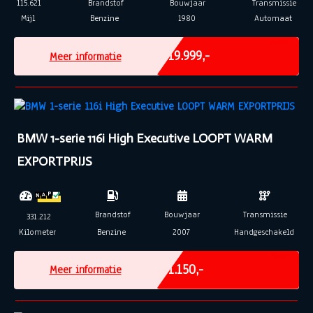
115.621
Brandstof
Bouwjaar
Transmissie
Mijl
Benzine
1980
Automaat
Marge
€ 19.999,-
Meer informatie
BMW 1-serie 116i High Executive LOOPT WARM
EXPORTPRIJS
Brandstof
Bouwjaar
Transmissie
331.212
Kilometer
Benzine
2007
Handgeschakeld
Marge
€ 1.150,-
Meer informatie