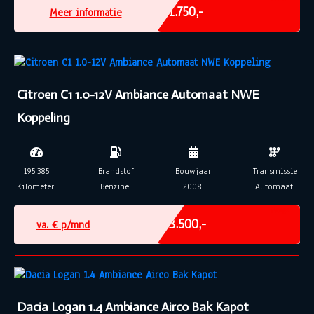
€ 1.750,-
Meer informatie
Citroen C1 1.0-12V Ambiance Automaat NWE
Koppeling
195.385
Brandstof
Bouwjaar
Transmissie
Kilometer
Benzine
2008
Automaat
Marge
€ 3.500,-
va. €
p/mnd
Dacia Logan 1.4 Ambiance Airco Bak Kapot