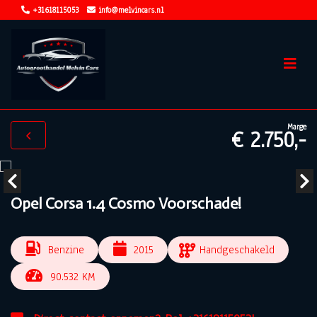
+31618115053
info@melvincars.nl
Marge
€ 2.750,-
Opel Corsa 1.4 Cosmo Voorschade!
Benzine
2015
Handgeschakeld
90.532 KM