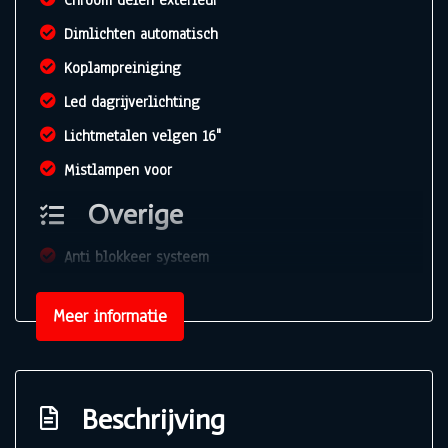
Chroom delen exterieur
Dimlichten automatisch
Koplampreiniging
Led dagrijverlichting
Lichtmetalen velgen 16"
Mistlampen voor
Overige
Anti blokkeer systeem
Anti doorslip regeling
Meer informatie
Bestuurdersairbag
Bluetooth
Connected services
Beschrijving
Elektronisch stabiliteits programma