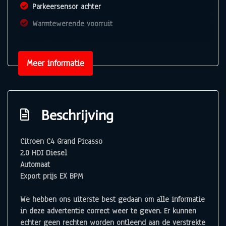
Parkeersensor achter
Warmtewerende voorruit
Overige
Meer informatie
Anti blokkeer systeem
Anti doorslip regeling
Bestuurdersairbag
Beschrijving
Bluetooth
Brake assist system
Citroen C4 Grand Picasso
2.0 HDI Diesel
Elektronisch stabiliteits programma
Automaat
Elektronische remkrachtverdeling
Export prijs EX BPM
Hoofd airbag(s) achter
We hebben ons uiterste best gedaan om alle informatie
Hoofd airbag(s) voor
in deze advertentie correct weer te geven. Er kunnen
Knie airbag(s)
echter geen rechten worden ontleend aan de verstrekte