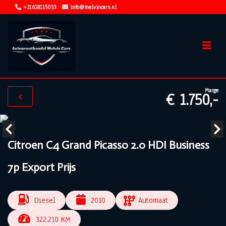
+31618115053
info@melvincars.nl
Marge
€ 1.750,-
Citroen C4 Grand Picasso 2.0 HDI Business
7p Export Prijs
Diesel
2010
Automaat
322.210 KM