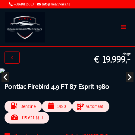
+31618115053
info@melvincars.nl
Marge
€ 19.999,-
Pontiac Firebird 4.9 FT 87 Esprit 1980
Benzine
1980
Automaat
115.621 Mijl