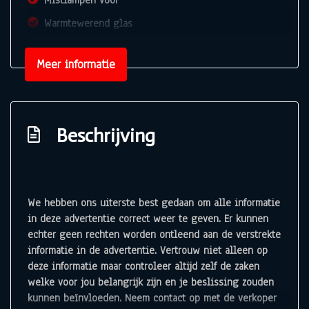
Mistlampen voor
Warmtewerend glas
Overige
Meer informatie
Anti blokkeer systeem
Bestuurdersairbag
Passagiersairbag
Beschrijving
Zij airbag(s) voor
We hebben ons uiterste best gedaan om alle informatie
in deze advertentie correct weer te geven. Er kunnen
echter geen rechten worden ontleend aan de verstrekte
informatie in de advertentie. Vertrouw niet alleen op
deze informatie maar controleer altijd zelf de zaken
welke voor jou belangrijk zijn en je beslissing zouden
kunnen beïnvloeden. Neem contact op met de verkoper