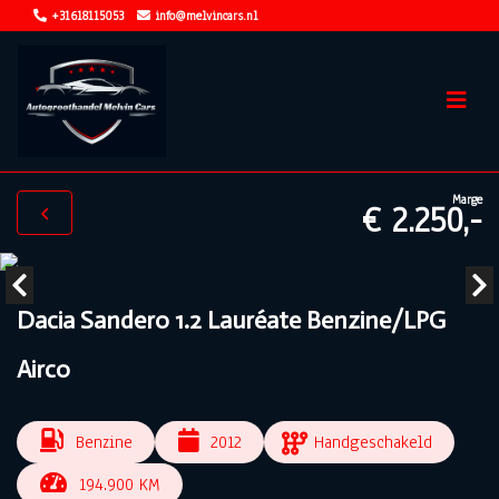
+31618115053
info@melvincars.nl
Marge
€ 2.250,-
Dacia Sandero 1.2 Lauréate Benzine/LPG
Airco
Benzine
2012
Handgeschakeld
194.900 KM