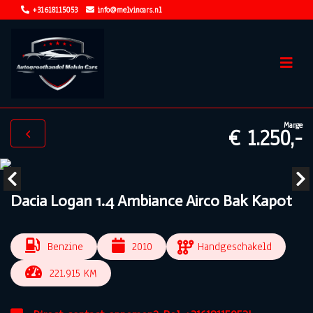
+31618115053
info@melvincars.nl
Marge
€ 1.250,-
Dacia Logan 1.4 Ambiance Airco Bak Kapot
Benzine
2010
Handgeschakeld
221.915 KM