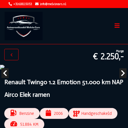
+31618115053
info@melvincars.nl
Marge
€ 2.250,-
Renault Twingo 1.2 Emotion 51.000 km NAP
Airco Elek ramen
Benzine
2006
Handgeschakeld
51.884 KM