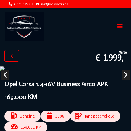
+31618115053
info@melvincars.nl
Marge
€ 1.999,-
Opel Corsa 1.4-16V Business Airco APK
169.000 KM
Benzine
2008
Handgeschakeld
169.081 KM