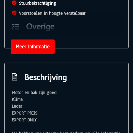
Stuurbekrachtiging
Voorstoelen in hoogte verstelbaar
Overige
Anti blokkeer systeem
Meer informatie
Anti doorslip regeling
Bestuurdersairbag
Bluetooth
Beschrijving
Elektronisch sper differentieel
Elektronisch stabiliteits programma
Motor en bak zijn goed
Klima
Passagiersairbag
Leder
Zij airbag(s) voor
EXPORT PRIJS
EXPORT ONLY
Exterieur