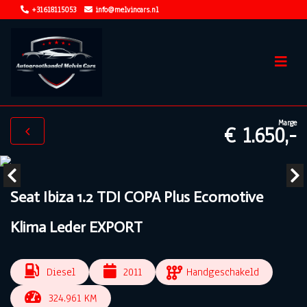
+31618115053
info@melvincars.nl
Marge
€ 1.650,-
Seat Ibiza 1.2 TDI COPA Plus Ecomotive
Klima Leder EXPORT
Diesel
2011
Handgeschakeld
324.961 KM