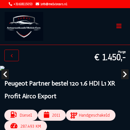
+31618115053
info@melvincars.nl
Marge
€ 1.450,-
Peugeot Partner bestel 120 1.6 HDI L1 XR
Profit Airco Export
Diesel
2011
Handgeschakeld
287.493 KM