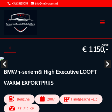
+31618115053
info@melvincars.nl
Marge
€ 1.150,-
BMW 1-serie 116i High Executive LOOPT
WARM EXPORTPRIJS
Benzine
2007
Handgeschakeld
331.212 KM