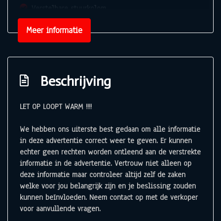
Verstelbare stuurkolom
Exterieur
Meer informatie
Buitenspiegels elektrisch verstelbaar
Buitenspiegels in carrosseriekleur
Beschrijving
Buitenspiegels verwarmbaar
Bumpers in carrosseriekleur
LET OP LOOPT WARM !!!!
Centr. deurvergr. met a.b. en startblokkering
We hebben ons uiterste best gedaan om alle informatie
Dimlichten automatisch
in deze advertentie correct weer te geven. Er kunnen
echter geen rechten worden ontleend aan de verstrekte
Getint glas
informatie in de advertentie. Vertrouw niet alleen op
Lichtmetalen velgen 16"
deze informatie maar controleer altijd zelf de zaken
Lichtmetalen velgen 17"
welke voor jou belangrijk zijn en je beslissing zouden
kunnen beïnvloeden. Neem contact op met de verkoper
Mistlampen voor
voor aanvullende vragen.
Parkeersensor achter