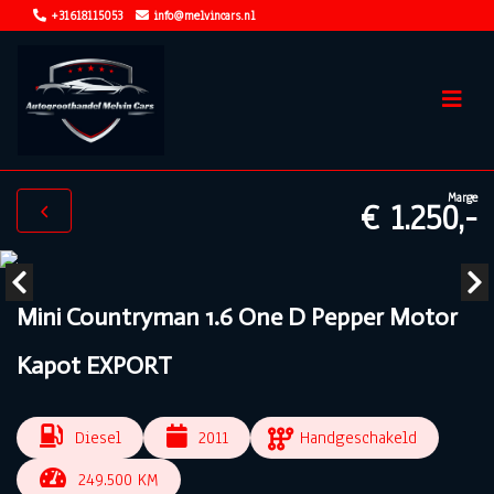
+31618115053
info@melvincars.nl
Marge
€ 1.250,-
Mini Countryman 1.6 One D Pepper Motor
Kapot EXPORT
Diesel
2011
Handgeschakeld
249.500 KM