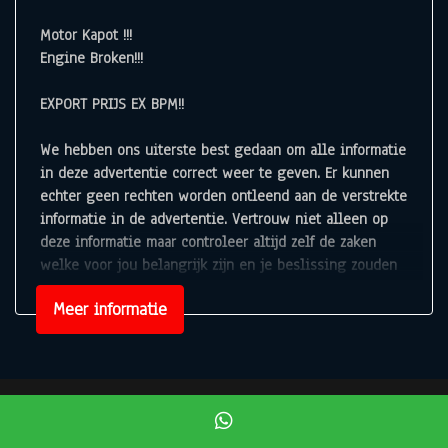
Exterieur
Motor Kapot !!!
Buitenspiegels elektrisch verstelbaar
Engine Broken!!!
Centrale vergrendeling met afstandsbediening
EXPORT PRIJS EX BPM!!
Dimlichten automatisch en regensensor
Lichtmetalen velgen 16"
We hebben ons uiterste best gedaan om alle informatie
in deze advertentie correct weer te geven. Er kunnen
Mistlampen voor
echter geen rechten worden ontleend aan de verstrekte
informatie in de advertentie. Vertrouw niet alleen op
deze informatie maar controleer altijd zelf de zaken
welke voor jou belangrijk zijn en je beslissing zouden
kunnen beïnvloeden. Neem contact op met de verkoper
Meer informatie
voor aanvullende vragen.
Mogelijk gemaakt door
Mobilox