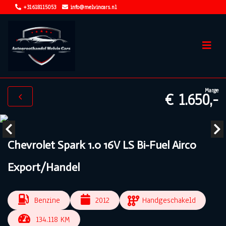
+31618115053
info@melvincars.nl
Marge
€ 1.650,-
Chevrolet Spark 1.0 16V LS Bi-Fuel Airco
Export/Handel
Benzine
2012
Handgeschakeld
134.118 KM