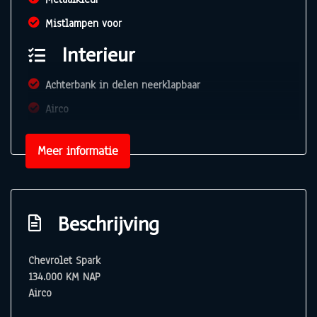
Mistlampen voor
Interieur
Achterbank in delen neerklapbaar
Airco
Bestuurdersstoel in hoogte verstelbaar
Meer informatie
Elektrische ramen voor
Elektrische ramen voor en achter
Hoofdsteunen voor en achter
Beschrijving
Stuur verstelbaar
Stuurbekrachtiging
Chevrolet Spark
134.000 KM NAP
Overige
Airco
Anti blokkeer systeem